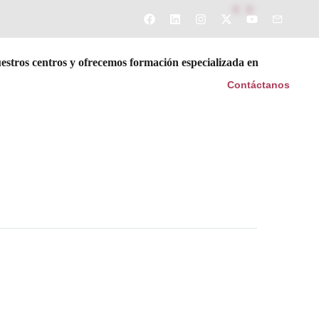


uestros centros y ofrecemos formación especializada en
umnos
Noticias
Transparencia y Calidad
Contáctanos
Next