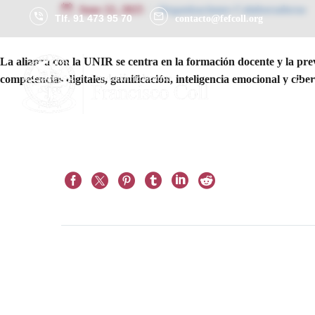
June 22, 2025
Organizaciones Colaboradoras
Tlf. 91 473 95 70
contacto@fefcoll.org
La alianza con la UNIR se centra en la formación docente y la pre
competencias digitales, gamificación, inteligencia emocional y cibe
La Fu
Prev