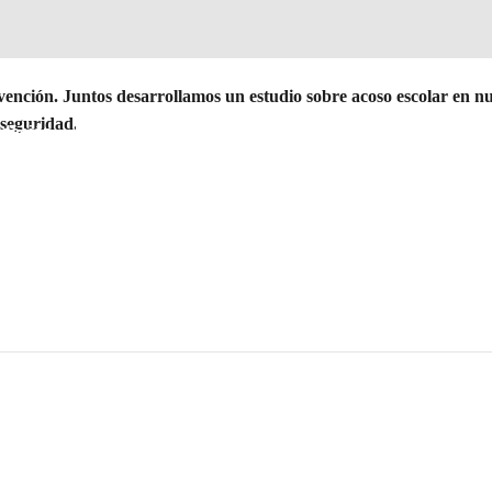
vención. Juntos desarrollamos un estudio sobre acoso escolar en n
rseguridad.
ndación
Nuestros Colegios
Modelo Educativo
Antiguos Al