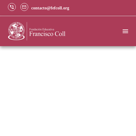
contacto@fefcoll.org