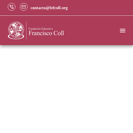
contacto@fefcoll.org