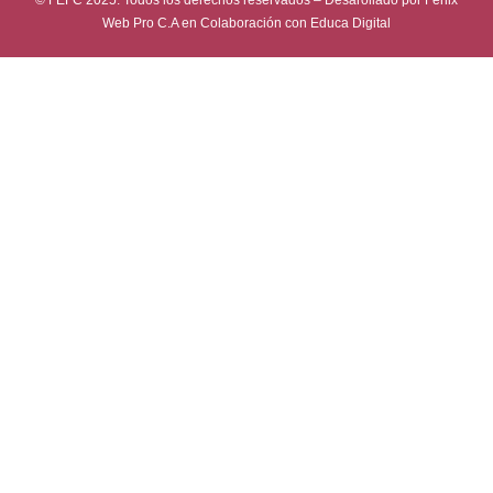
© FEFC 2025. Todos los derechos reservados – Desarollado por
Fenix
Web Pro C.A
en Colaboración con
Educa Digital