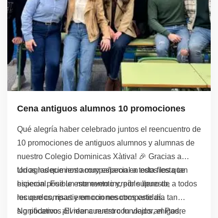
Cena antiguos alumnos 10 promociones
Qué alegría haber celebrado juntos el reencuentro de
10 promociones de antiguos alumnos y alumnas de
nuestro Colegio Dominicas Xàtiva! 🎉 Gracias a
todos los que nos acompañaron en esta fiesta tan
Un agradecimiento muy especial a todos los que
especial. Fue un momento increíble lleno de
hicieron posible este evento y, por supuesto, a todos
recuerdos, risas y emociones compartidas.
los que compartieron con nosotros este día tan
significativo. ¡El reencuentro con viejos amigos,
No podemos olvidar a nuestro fundador, el Padre