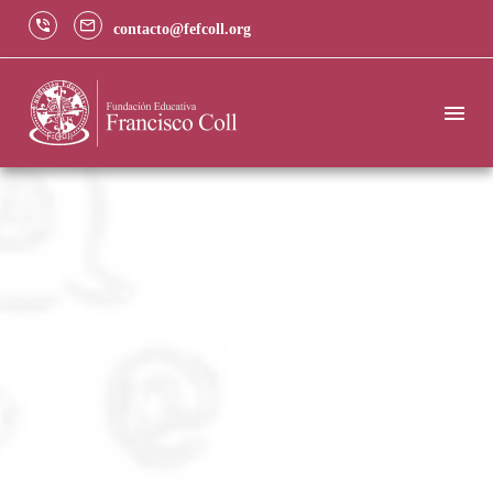
contacto@fefcoll.org