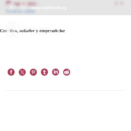


July 4, 2025
contacto@fefcoll.org
Perfil de Salida
Creativo, soñador y emprendedor
Prev
Next