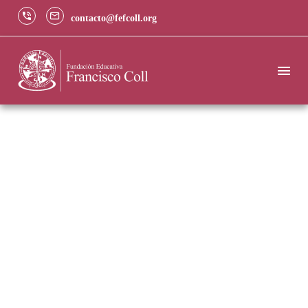
contacto@fefcoll.org