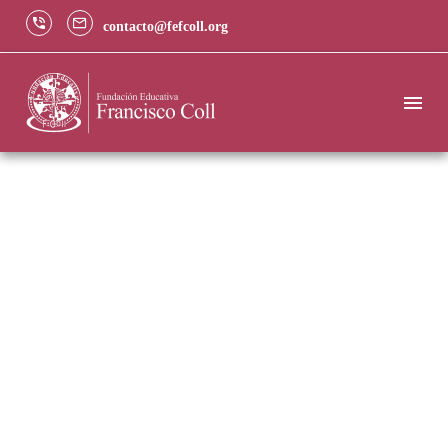
contacto@fefcoll.org